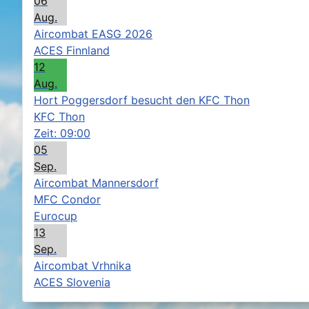
06
Aug.
Aircombat EASG 2026
ACES Finnland
12
Aug.
Hort Poggersdorf besucht den KFC Thon
KFC Thon
Zeit:
09:00
05
Sep.
Aircombat Mannersdorf
MFC Condor
Eurocup
13
Sep.
Aircombat Vrhnika
ACES Slovenia