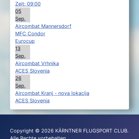
Zeit:
09:00
05
Sep.
Aircombat Mannersdorf
MFC Condor
Eurocup
13
Sep.
Aircombat Vrhnika
ACES Slovenia
26
Sep.
Aircombat Kranj - nova lokacija
ACES Slovenia
Copyright © 2026 KÄRNTNER FLUGSPORT CLUB.
Alle Rechte vorbehalten.