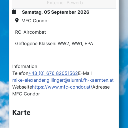
Externer Bewerb
Samstag, 05 September 2026
MFC Condor
RC-Aircombat
Geflogene Klassen: WW2, WW1, EPA
Information
Telefon
+43 (0) 676 82051562
E-Mail
mike-alexander.gillinger@alumni.fh-kaernten.at
Webseite
https://www.mfc-condor.at/
Adresse
MFC Condor
Karte