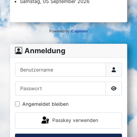
Samstag, 05 September 2026
Powered by
iCagenda
Anmeldung
Benutzername
Passwort
Passwort 
Angemeldet bleiben
Passkey verwenden