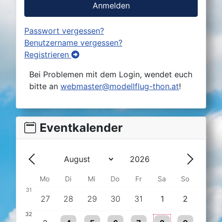
Anmelden
Passwort vergessen?
Benutzername vergessen?
Registrieren
Bei Problemen mit dem Login, wendet euch
bitte an
webmaster@modellflug-thon.at
!
Eventkalender
Jahr
Monat
Zurück - Monat
Weiter -
Mo
Di
Mi
Do
Fr
Sa
So
31
27
28
29
30
31
1
2
32
One event
One event
One event
One event
One event
One event