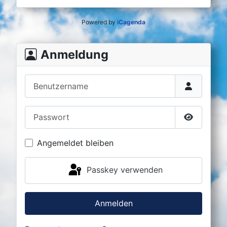
Powered by
iCagenda
Anmeldung
Benutzername
Passwort
Passwort 
Angemeldet bleiben
Passkey verwenden
Anmelden