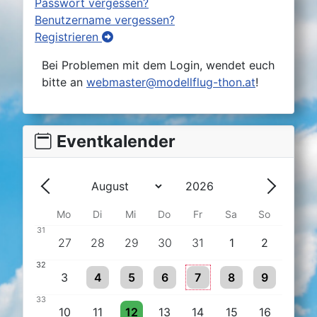
Passwort vergessen?
Benutzername vergessen?
Registrieren
Bei Problemen mit dem Login, wendet euch
bitte an
webmaster@modellflug-thon.at
!
Eventkalender
Jahr
Monat
Zurück - Monat
Weiter -
Mo
Di
Mi
Do
Fr
Sa
So
31
27
28
29
30
31
1
2
32
One event
One event
One event
One event
One event
One event
3
4
5
6
7
8
9
33
One event
10
11
12
13
14
15
16