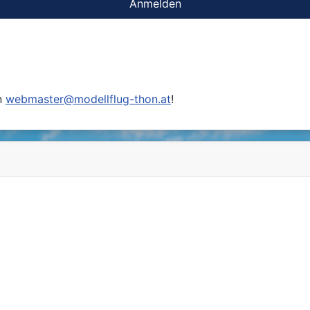
Anmelden
n
webmaster@modellflug-thon.at
!