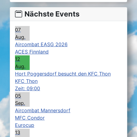
Nächste Events
07
Aug.
Aircombat EASG 2026
ACES Finnland
12
Aug.
Hort Poggersdorf besucht den KFC Thon
KFC Thon
Zeit:
09:00
05
Sep.
Aircombat Mannersdorf
MFC Condor
Eurocup
13